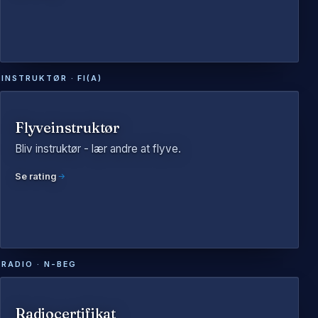
INSTRUKTØR · FI(A)
Flyveinstruktør
Bliv instruktør - lær andre at flyve.
Se rating
RADIO · N-BEG
Radiocertifikat