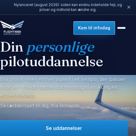
🇩🇰
🇬🇧
DA
EN
Nylanceret (august 2026): siden kan endnu indeholde fejl, og
×
priser og indhold kan ændre sig.
Kom til infodag
Din
personlige
pilotuddannelse
Bliv privat- eller erhvervspilot i et tempo, der passer
til dit liv - fra din første soloflyvning til en komplet
erhvervslicens.
Skræddersyet til dig, fra Roskilde.
Se uddannelser