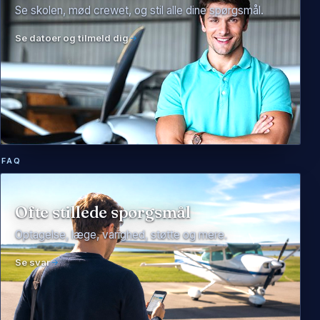
Se skolen, mød crewet, og stil alle dine spørgsmål.
Se datoer og tilmeld dig
FAQ
Ofte stillede spørgsmål
Optagelse, læge, varighed, støtte og mere.
Se svar