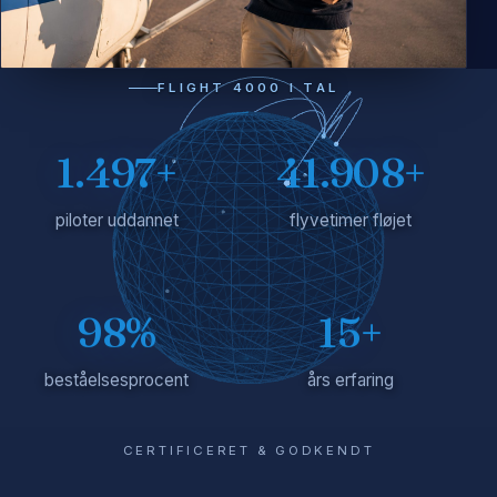
FLIGHT 4000 I TAL
1.500+
42.000+
piloter uddannet
flyvetimer fløjet
98%
15+
beståelsesprocent
års erfaring
CERTIFICERET & GODKENDT