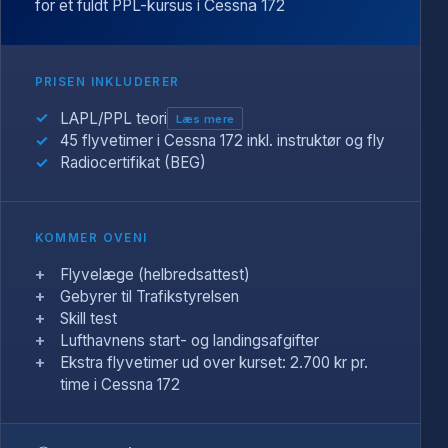
for et fuldt PPL-kursus i Cessna 172
PRISEN INKLUDERER
LAPL/PPL teori
Læs mere
45 flyvetimer i Cessna 172 inkl. instruktør og fly
Et fleksibelt flyveteorikursus til LAPL og PPL. Du
får fuld adgang til vores DistanceLearning-
Radiocertifikat (BEG)
univers: en interaktiv i-bog (du kan tegne og
skrive noter direkte i den), videoer, opgaver og
prøvesæt samt en stor spørgsmålsbank med
KOMMER OVENI
online-spørgsmål - mange med uddybende svar.
Du læser online i dit eget tempo og kan
Flyvelæge (helbredsattest)
supplere med fysisk undervisning hos vores
Gebyrer til Trafikstyrelsen
instruktører, når du har brug for det.
Skill test
Lufthavnens start- og landingsafgifter
Ekstra flyvetimer ud over kurset: 2.700 kr pr.
time i Cessna 172