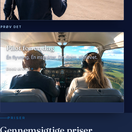
PRØV DET
Pilot for en dag
Én flyvning. Én instruktør. Din drøm, afprøvet.
Book et trial
PRISER
Gennemsigtige priser