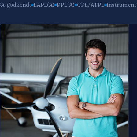
A)
PPL(A)
CPL/ATPL
Instrument Rating
Pilatus PC-